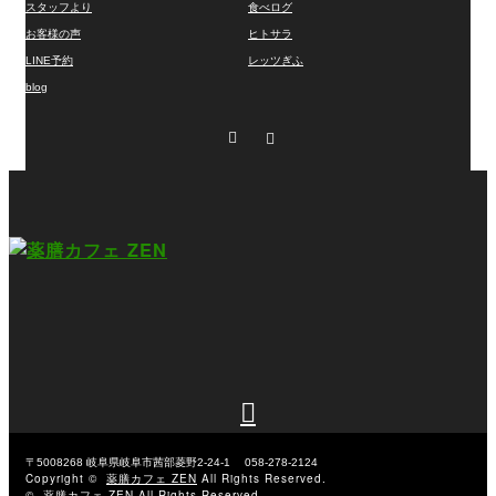
スタッフより
食べログ
お客様の声
ヒトサラ
LINE予約
レッツぎふ
blog
Facebook
Instagram

〒5008268
岐阜県岐阜市茜部菱野2-24-1
058-278-2124
Copyright ©
薬膳カフェ ZEN
All Rights Reserved.
©
薬膳カフェ ZEN
All Rights Reserved.