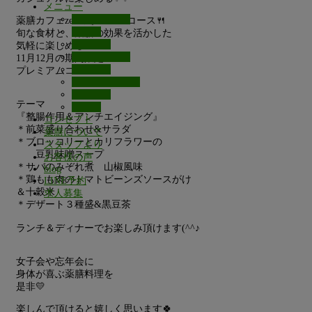
メニュー
テイクアウト
薬膳カフェzenのオススメコース🍴
ランチ
旬な食材と、薬膳の効果を活かした
ディナー
気軽に楽しめる
薬膳一品料理
11月12月の期間限定
薬膳パン
プレミアムコース🍴
お子様メニュー
ドリンク
テーマ
その他
『整腸作用＆アンチエイジング』
コンセプト
＊前菜盛り合わせ&サラダ
薬膳について
＊ブロッコリーとカリフラワーの
スタッフより
豆乳味噌スープ
お客様の声
＊サバのみぞれ煮 山椒風味
blog
＊鶏もも肉のトマトビーンズソースがけ
LINE予約
＆十穀米
求人募集
＊デザート３種盛&黒豆茶
ランチ＆ディナーでお楽しみ頂けます(^^♪
女子会や忘年会に
身体が喜ぶ薬膳料理を
是非💛
楽しんで頂けると嬉しく思います🍀