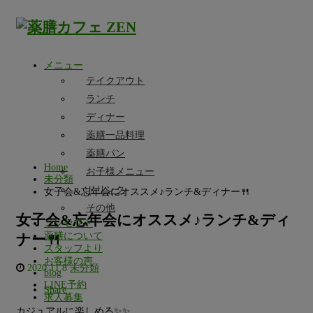
メニュー
テイクアウト
ランチ
ディナー
薬膳一品料理
薬膳パン
Home
お子様メニュー
未分類
ドリンク
女子会&忘年会にオススメ♪ランチ&ディナー🍴
その他
女子会&忘年会にオススメ♪ランチ&ディ
コンセプト
薬膳について
ナー🍴
スタッフより
お客様の声
2020.11.8
未分類
blog
LINE予約
Share
求人募集
カジュアルに楽しめる✨✨